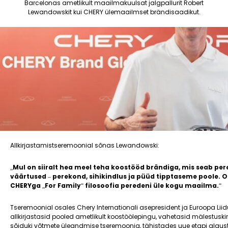
Barcelonas ametlikult maailmakuulsat jalgpallurit Robert
Lewandowskit kui CHERY ülemaailmset brändisaadikut.
Allkirjastamistseremoonial sõnas Lewandowski:
„Mul on siiralt hea meel teha koostööd brändiga, mis seab p
väärtused – perekond, sihikindlus ja püüd tipptaseme poole.
CHERYga „For Family“ filosoofia peredeni üle kogu maailma.“
Tseremoonial osales Chery Internationali asepresident ja Euroopa Lii
allkirjastasid pooled ametlikult koostöölepingu, vahetasid mälestus
sõiduki võtmete üleandmise tseremoonia, tähistades uue etapi algu