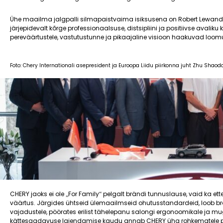
Ühe maailma jalgpalli silmapaistvaima isiksusena on Robert Lewan
järjepidevalt kõrge professionaalsuse, distsipliini ja positiivse ava
pereväärtustele, vastutustunne ja pikaajaline visioon haakuvad loomu
Foto: Chery Internationali asepresident ja Euroopa Liidu piirkonna juht Zhu Shao
CHERY jaoks ei ole „For Family“ pelgalt brändi tunnuslause, vaid ka e
väärtus. Järgides ühtseid ülemaailmseid ohutusstandardeid, loob br
vajadustele, pöörates erilist tähelepanu salongi ergonoomikale ja mu
kättesaadavuse laiendamise kaudu annab CHERY üha rohkematele per