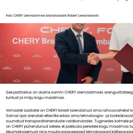
Foto: CHERY ülemaailmne brändisaadik Robert Lewandowski.
See partnerlus on oluline samm CHERY ülemaailmses arengustrateegias
tuntust ja mõju kogu maailmas.
Viimastel aastatel on CHERY kiiresti laiendanud oma rahvusvahelist ko
Samal ajal arendab ettevõte edasi oma tehnoloogia- ja tooteökosüst
suunatud transpordilahenduste valdkondades. Tuginedes kolmele põh
on CHERY pühendunud sellele, et pakkuda peredele kogu maailmas 
liikumiskogemust ning muuta kaasaegsed tehnoloogiad kättesaada