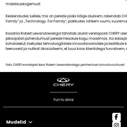
mobiilsuskogemust.
Keskendudes sellele, mis on perede jaoks kõige olulisem, rakendab CHE
Family“ ja „Technology. For Family“, pakkudes rohkem ruumi, suurema
Koostöö Robert Lewandowskiga tähistab olulist verstaposti CHERY üle
pikaajalist pühendumust perede heaolule kogu maailmas. Ka edasp
kohalolekut, toetudes tehnoloogilistele innovatsioonidele ja kestlikul
teenuseid ja nutikat ökosüsteemi, et luua koos klientidega turvalise
Foto: CHERY esindajad koos Robert Lewandowskiga partnerluse tutvustusüritusel.
Fun to drive
Mudelid